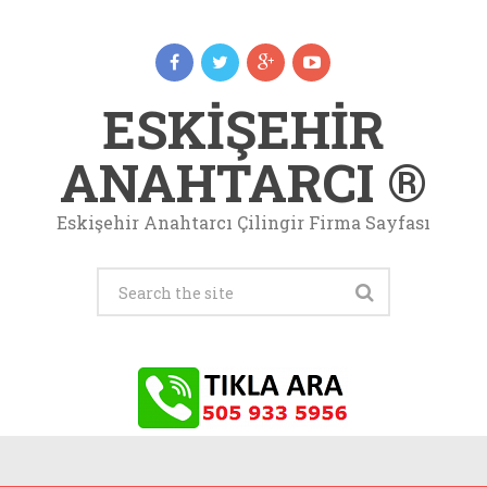
ESKIŞEHIR
ANAHTARCI ®
Eskişehir Anahtarcı Çilingir Firma Sayfası