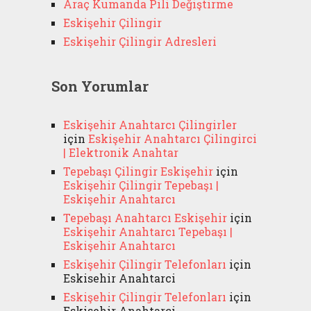
Araç Kumanda Pili Değiştirme
Eskişehir Çilingir
Eskişehir Çilingir Adresleri
Son Yorumlar
Eskişehir Anahtarcı Çilingirler
için
Eskişehir Anahtarcı Çilingirci
| Elektronik Anahtar
Tepebaşı Çilingir Eskişehir
için
Eskişehir Çilingir Tepebaşı |
Eskişehir Anahtarcı
Tepebaşı Anahtarcı Eskişehir
için
Eskişehir Anahtarcı Tepebaşı |
Eskişehir Anahtarcı
Eskişehir Çilingir Telefonları
için
Eskisehir Anahtarci
Eskişehir Çilingir Telefonları
için
Eskisehir Anahtarci