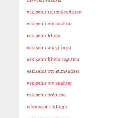
eskişehir iklimalendirme
eskişehir oto anahtar
eskişehir klima
eskişehir oto çilingir
eskişehir klima soğutma
eskişehir oto kumandası
eskişehir oto anahtar
eskişehir soğutma
odunpazarı çilingir