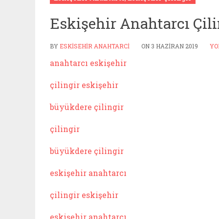
Eskişehir Anahtarcı Çili
BY
ESKISEHIR ANAHTARCI
ON
3 HAZIRAN 2019
YO
anahtarcı eskişehir
çilingir eskişehir
büyükdere çilingir
çilingir
büyükdere çilingir
eskişehir anahtarcı
çilingir eskişehir
eskişehir anahtarcı