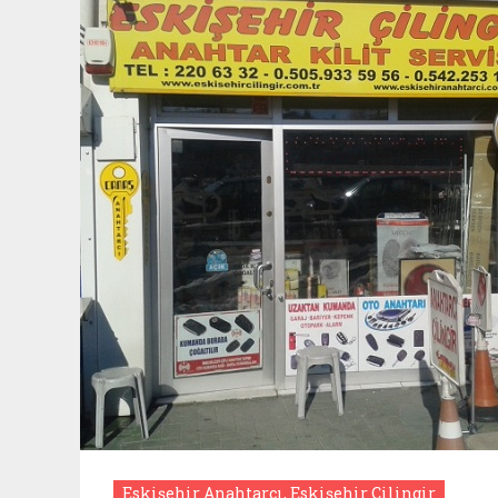
Eskişehir Anahtarcı
,
Eskişehir Çilingir