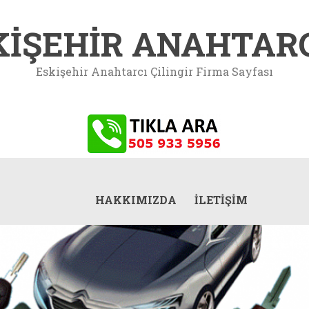
KIŞEHIR ANAHTARC
Eskişehir Anahtarcı Çilingir Firma Sayfası
HAKKIMIZDA
İLETIŞIM