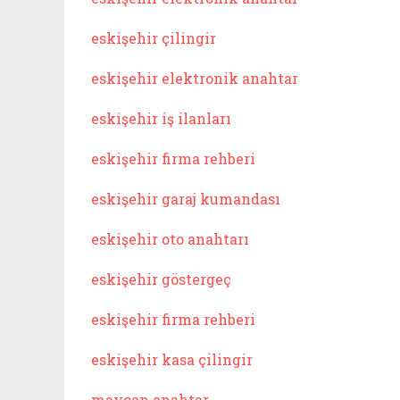
eskişehir çilingir
eskişehir elektronik anahtar
eskişehir iş ilanları
eskişehir firma rehberi
eskişehir garaj kumandası
eskişehir oto anahtarı
eskişehir göstergeç
eskişehir firma rehberi
eskişehir kasa çilingir
maycan anahtar