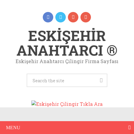
ESKIŞEHIR
ANAHTARCI ®
Eskişehir Anahtarcı Çilingir Firma Sayfası
MENU