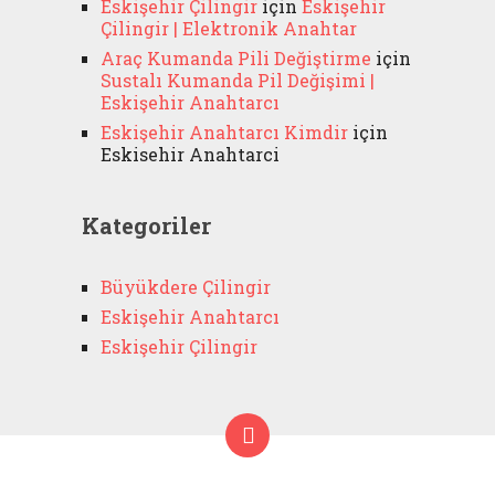
Eskişehir Çilingir
için
Eskişehir
Çilingir | Elektronik Anahtar
Araç Kumanda Pili Değiştirme
için
Sustalı Kumanda Pil Değişimi |
Eskişehir Anahtarcı
Eskişehir Anahtarcı Kimdir
için
Eskisehir Anahtarci
Kategoriler
Büyükdere Çilingir
Eskişehir Anahtarcı
Eskişehir Çilingir