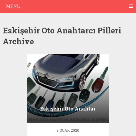
MENU
Eskişehir Oto Anahtarcı Pilleri
Archive
Eskişehir Oto Anahtar
3 OCAK 2020