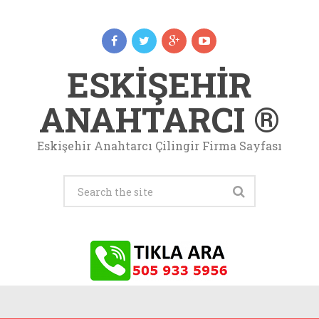
ESKIŞEHIR
ANAHTARCI ®
Eskişehir Anahtarcı Çilingir Firma Sayfası