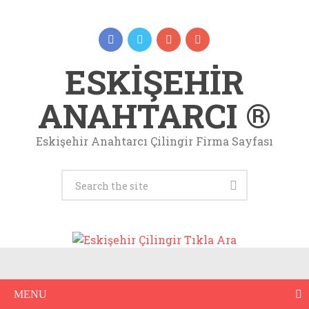
ESKIŞEHIR
ANAHTARCI ®
Eskişehir Anahtarcı Çilingir Firma Sayfası
MENU