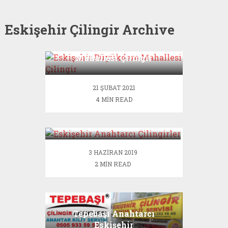
Eskişehir Çilingir Archive
Eskişehir Büyükdere
Mahallesi Çilingir
21 ŞUBAT 2021
4 MIN READ
Eskişehir Anahtarcı
Çilingirler
3 HAZIRAN 2019
2 MIN READ
Tepebaşı Anahtarcı
Eskişehir