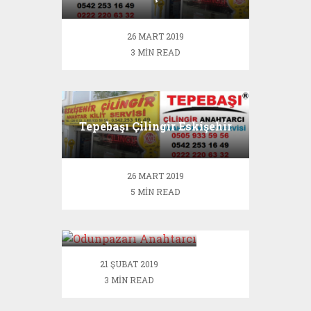
26 MART 2019
3 MIN READ
Tepebaşı Çilingir Eskişehir
26 MART 2019
5 MIN READ
Odunpazarı
Anahtarcı
21 ŞUBAT 2019
3 MIN READ
Eskişehir