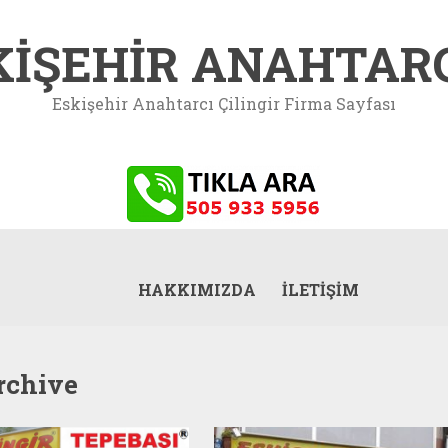
KIŞEHIR ANAHTARC
Eskişehir Anahtarcı Çilingir Firma Sayfası
HAKKIMIZDA
İLETIŞIM
Archive