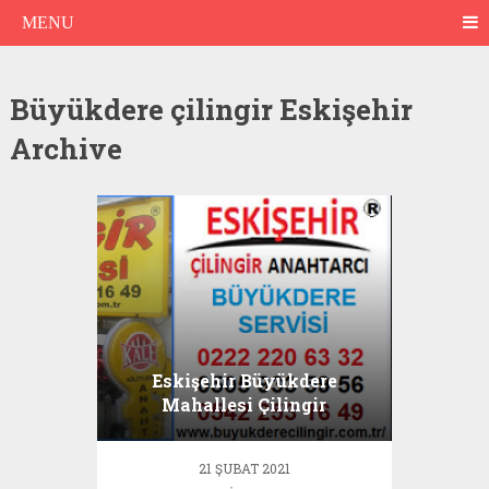
MENU
Büyükdere çilingir Eskişehir
Archive
Eskişehir Büyükdere
Mahallesi Çilingir
21 ŞUBAT 2021