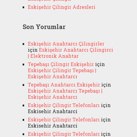
Eskişehir Çilingir Adresleri
Son Yorumlar
Eskişehir Anahtarcı Çilingirler
için
Eskişehir Anahtarcı Çilingirci
| Elektronik Anahtar
Tepebaşı Çilingir Eskişehir
için
Eskişehir Çilingir Tepebaşı |
Eskişehir Anahtarcı
Tepebaşı Anahtarcı Eskişehir
için
Eskişehir Anahtarcı Tepebaşı |
Eskişehir Anahtarcı
Eskişehir Çilingir Telefonları
için
Eskisehir Anahtarci
Eskişehir Çilingir Telefonları
için
Eskisehir Anahtarci
Eskişehir Çilingir Telefonları
için