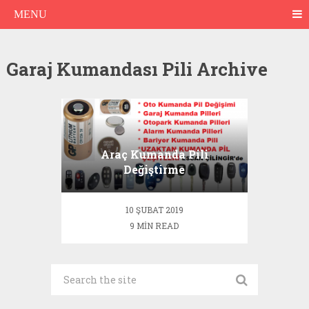
MENU
Garaj Kumandası Pili Archive
Araç Kumanda Pili
Değiştirme
10 ŞUBAT 2019
9 MIN READ