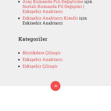
Araç Kumanda Pili Değiştirme
için
Sustalı Kumanda Pil Değişimi |
Eskişehir Anahtarcı
Eskişehir Anahtarcı Kimdir
için
Eskisehir Anahtarci
Kategoriler
Büyükdere Çilingir
Eskişehir Anahtarcı
Eskişehir Çilingir