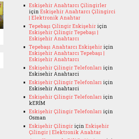
Eskişehir Anahtarcı Çilingirler
için
Eskişehir Anahtarcı Çilingirci
| Elektronik Anahtar
Tepebaşı Çilingir Eskişehir
için
Eskişehir Çilingir Tepebaşı |
Eskişehir Anahtarcı
Tepebaşı Anahtarcı Eskişehir
için
Eskişehir Anahtarcı Tepebaşı |
Eskişehir Anahtarcı
Eskişehir Çilingir Telefonları
için
Eskisehir Anahtarci
Eskişehir Çilingir Telefonları
için
Eskisehir Anahtarci
Eskişehir Çilingir Telefonları
için
kERİM
Eskişehir Çilingir Telefonları
için
Osman
Eskişehir Çilingir
için
Eskişehir
Çilingir | Elektronik Anahtar